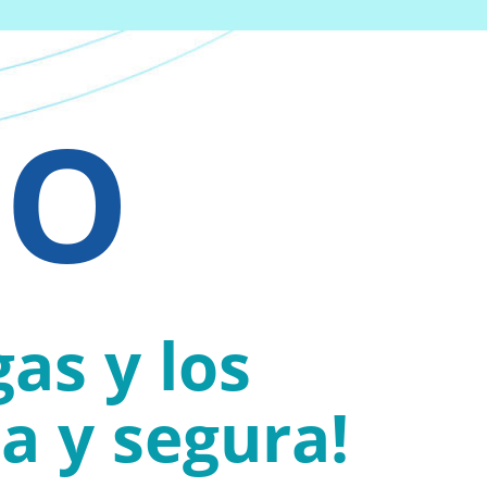
IO
as y los
a y segura!