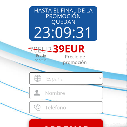
HASTA EL FINAL DE LA
PROMOCIÓN
QUEDAN
23
:
09
:
29
39
EUR
78
EUR
Precio
Precio de
habitual
promoción